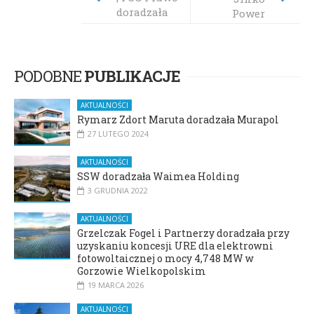
doradzała
Power
przy
nabyciu
kopalni
kruszywa
PODOBNE
PUBLIKACJE
AKTUALNOŚCI
Rymarz Zdort Maruta doradzała Murapol
27 LUTEGO 2024
AKTUALNOŚCI
SSW doradzała Waimea Holding
3 GRUDNIA 2022
AKTUALNOŚCI
Grzelczak Fogel i Partnerzy doradzała przy
uzyskaniu koncesji URE dla elektrowni
fotowoltaicznej o mocy 4,748 MW w
Gorzowie Wielkopolskim
19 MARCA 2026
AKTUALNOŚCI