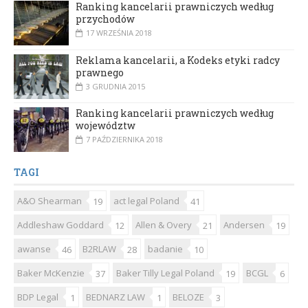
Ranking kancelarii prawniczych według
przychodów
17 WRZEŚNIA 2018
Reklama kancelarii, a Kodeks etyki radcy
prawnego
3 GRUDNIA 2015
Ranking kancelarii prawniczych według
województw
7 PAŹDZIERNIKA 2018
TAGI
A&O Shearman
act legal Poland
19
41
Addleshaw Goddard
Allen & Overy
Andersen
12
21
19
awanse
B2RLAW
badanie
46
28
10
Baker McKenzie
Baker Tilly Legal Poland
BCGL
37
19
6
BDP Legal
BEDNARZ LAW
BELOZE
1
1
3