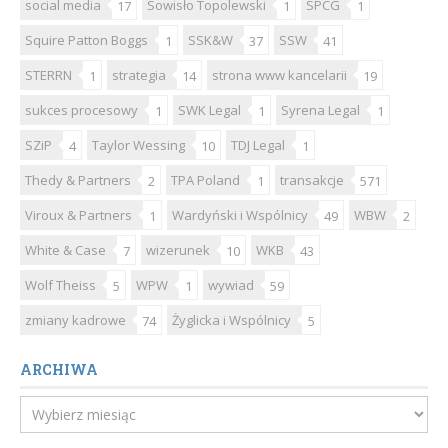
social media
Sowisło Topolewski
SPCG
17
1
1
Squire Patton Boggs
SSK&W
SSW
1
37
41
STERRN
strategia
strona www kancelarii
1
14
19
sukces procesowy
SWK Legal
Syrena Legal
1
1
1
SZiP
Taylor Wessing
TDJ Legal
4
10
1
Thedy & Partners
TPA Poland
transakcje
2
1
571
Viroux & Partners
Wardyński i Wspólnicy
WBW
1
49
2
White & Case
wizerunek
WKB
7
10
43
Wolf Theiss
WPW
wywiad
5
1
59
zmiany kadrowe
Żyglicka i Wspólnicy
74
5
ARCHIWA
Archiwa