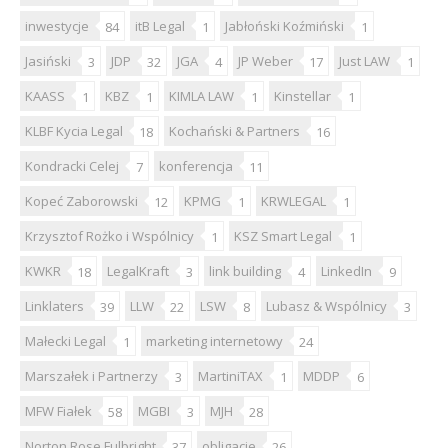
inwestycje
itB Legal
Jabłoński Koźmiński
84
1
1
Jasiński
JDP
JGA
JP Weber
Just LAW
3
32
4
17
1
KAASS
KBZ
KIMLA LAW
Kinstellar
1
1
1
1
KLBF Kycia Legal
Kochański & Partners
18
16
Kondracki Celej
konferencja
7
11
Kopeć Zaborowski
KPMG
KRWLEGAL
12
1
1
Krzysztof Rożko i Wspólnicy
KSZ Smart Legal
1
1
KWKR
LegalKraft
link building
LinkedIn
18
3
4
9
Linklaters
LLW
LSW
Lubasz & Wspólnicy
39
22
8
3
Małecki Legal
marketing internetowy
1
24
Marszałek i Partnerzy
MartiniTAX
MDDP
3
1
6
MFW Fiałek
MGBI
MJH
58
3
28
Norton Rose Fulbright
obligacje
37
26