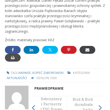
ubezpieczeń. Adwokat Daniel Pękala został szefem praktyki
przestępczości gospodarczej i prawnokarnej ochrony spółek. Z
kolei adwokatka Urszula Piątkowska-Banach objęła
stanowisko szefa praktyki przestępczości kryminalnej i
narkotykowej, a radca prawny Paweł Gołębiewski – praktyki
przestępczości międzynarodowej i obsługi klienta
zagranicznego.
Źródło: materiały prasowe KKZ
TAGI
AWANSE
,
KOPEĆ ZABOROWSKI
KATEGORIA
AKTUALNOŚCI
ODSŁON
1026
PRAWIEOPRAWIE
Sobczyńscy
Bird & Bird
i Partnerzy
doradzała
| FSG Prawo
Jinko