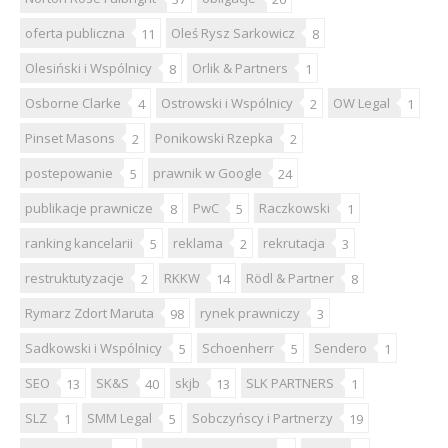
oferta publiczna
Oleś Rysz Sarkowicz
11
8
Olesiński i Wspólnicy
Orlik & Partners
8
1
Osborne Clarke
Ostrowski i Wspólnicy
OW Legal
4
2
1
Pinset Masons
Ponikowski Rzepka
2
2
postepowanie
prawnik w Google
5
24
publikacje prawnicze
PwC
Raczkowski
8
5
1
ranking kancelarii
reklama
rekrutacja
5
2
3
restruktutyzacje
RKKW
Rödl & Partner
2
14
8
Rymarz Zdort Maruta
rynek prawniczy
98
3
Sadkowski i Wspólnicy
Schoenherr
Sendero
5
5
1
SEO
SK&S
skjb
SLK PARTNERS
13
40
13
1
SLZ
SMM Legal
Sobczyńscy i Partnerzy
1
5
19