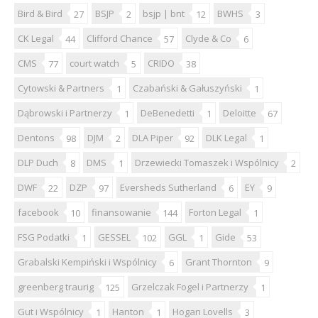
Bird & Bird
BSJP
bsjp | bnt
BWHS
27
2
12
3
CK Legal
Clifford Chance
Clyde & Co
44
57
6
CMS
court watch
CRIDO
77
5
38
Cytowski & Partners
Czabański & Gałuszyński
1
1
Dąbrowski i Partnerzy
DeBenedetti
Deloitte
1
1
67
Dentons
DJM
DLA Piper
DLK Legal
98
2
92
1
DLP Duch
DMS
Drzewiecki Tomaszek i Wspólnicy
8
1
2
DWF
DZP
Eversheds Sutherland
EY
22
97
6
9
facebook
finansowanie
Forton Legal
10
144
1
FSG Podatki
GESSEL
GGL
Gide
1
102
1
53
Grabalski Kempiński i Wspólnicy
Grant Thornton
6
9
greenberg traurig
Grzelczak Fogel i Partnerzy
125
1
Gut i Wspólnicy
Hanton
Hogan Lovells
1
1
3