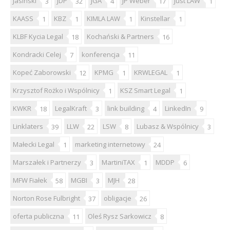
Jasiński
JDP
JGA
JP Weber
Just LAW
3
32
4
17
1
KAASS
KBZ
KIMLA LAW
Kinstellar
1
1
1
1
KLBF Kycia Legal
Kochański & Partners
18
16
Kondracki Celej
konferencja
7
11
Kopeć Zaborowski
KPMG
KRWLEGAL
12
1
1
Krzysztof Rożko i Wspólnicy
KSZ Smart Legal
1
1
KWKR
LegalKraft
link building
LinkedIn
18
3
4
9
Linklaters
LLW
LSW
Lubasz & Wspólnicy
39
22
8
3
Małecki Legal
marketing internetowy
1
24
Marszałek i Partnerzy
MartiniTAX
MDDP
3
1
6
MFW Fiałek
MGBI
MJH
58
3
28
Norton Rose Fulbright
obligacje
37
26
oferta publiczna
Oleś Rysz Sarkowicz
11
8