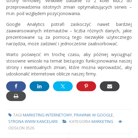
strony firmowej. Wnikliwe badanie to z kolei klucz do
przeprowadzenia istotnych zmian optymalizujących serwis –
m.in. pod względem pozycjonowania.
Google Analytics potrafi zaskoczyć nawet bardziej
zaawansowanych internautów – liczba różnych danych, jakie
prezentowane są za pomocą tego niezwykle użytecznego
narzędzia, może zadziwić i jednocześnie zaabsorbować.
Warto poświęcić im trochę czasu, aby później wyciągnąć
stosowne wnioski na temat bieżącego funkcjonowania naszej
strony i ewentualnych zmian, które można wprowadzić, aby
udoskonalić internetowe oblicze naszej firmy.
TAGI
MARKETING INTERNETOWY
,
PRAWNIK W GOOGLE
,
STRONA WWW KANCELARII
KATEGORIA
MARKETING
ODSŁON
3526