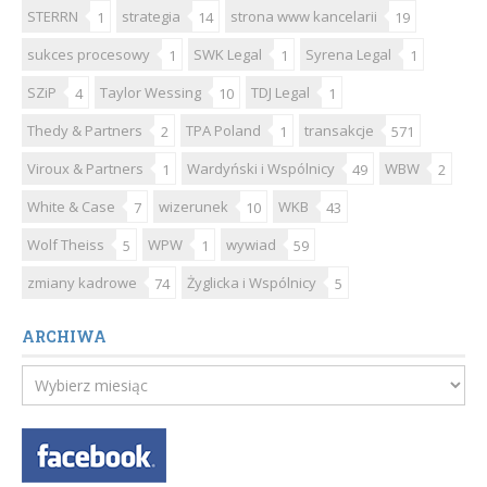
STERRN
strategia
strona www kancelarii
1
14
19
sukces procesowy
SWK Legal
Syrena Legal
1
1
1
SZiP
Taylor Wessing
TDJ Legal
4
10
1
Thedy & Partners
TPA Poland
transakcje
2
1
571
Viroux & Partners
Wardyński i Wspólnicy
WBW
1
49
2
White & Case
wizerunek
WKB
7
10
43
Wolf Theiss
WPW
wywiad
5
1
59
zmiany kadrowe
Żyglicka i Wspólnicy
74
5
ARCHIWA
Archiwa