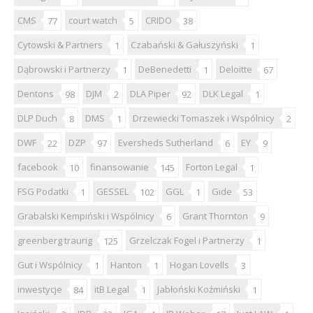
CMS
court watch
CRIDO
77
5
38
Cytowski & Partners
Czabański & Gałuszyński
1
1
Dąbrowski i Partnerzy
DeBenedetti
Deloitte
1
1
67
Dentons
DJM
DLA Piper
DLK Legal
98
2
92
1
DLP Duch
DMS
Drzewiecki Tomaszek i Wspólnicy
8
1
2
DWF
DZP
Eversheds Sutherland
EY
22
97
6
9
facebook
finansowanie
Forton Legal
10
145
1
FSG Podatki
GESSEL
GGL
Gide
1
102
1
53
Grabalski Kempiński i Wspólnicy
Grant Thornton
6
9
greenberg traurig
Grzelczak Fogel i Partnerzy
125
1
Gut i Wspólnicy
Hanton
Hogan Lovells
1
1
3
inwestycje
itB Legal
Jabłoński Koźmiński
84
1
1