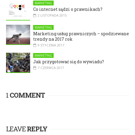
MARKETING
Co internet sądzi o prawnikach?
2 LISTOPADA 2015
MARKETING
Marketing usług prawniczych – spodziewane
trendy na 2017 rok
9 STYCZNIA 2017
MARKETING
Jak przygotować się do wywiadu?
7 CZERWCA 2017
1
COMMENT
LEAVE
REPLY