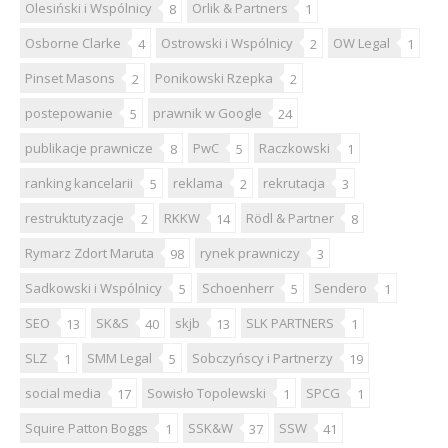
Olesiński i Wspólnicy
Orlik & Partners
8
1
Osborne Clarke
Ostrowski i Wspólnicy
OW Legal
4
2
1
Pinset Masons
Ponikowski Rzepka
2
2
postepowanie
prawnik w Google
5
24
publikacje prawnicze
PwC
Raczkowski
8
5
1
ranking kancelarii
reklama
rekrutacja
5
2
3
restruktutyzacje
RKKW
Rödl & Partner
2
14
8
Rymarz Zdort Maruta
rynek prawniczy
98
3
Sadkowski i Wspólnicy
Schoenherr
Sendero
5
5
1
SEO
SK&S
skjb
SLK PARTNERS
13
40
13
1
SLZ
SMM Legal
Sobczyńscy i Partnerzy
1
5
19
social media
Sowisło Topolewski
SPCG
17
1
1
Squire Patton Boggs
SSK&W
SSW
1
37
41