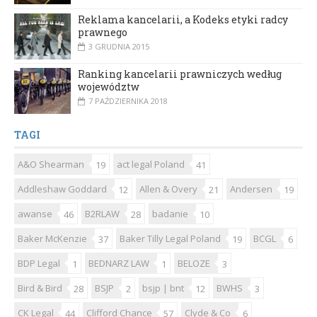
Reklama kancelarii, a Kodeks etyki radcy
prawnego
3 GRUDNIA 2015
Ranking kancelarii prawniczych według
województw
7 PAŹDZIERNIKA 2018
TAGI
A&O Shearman
act legal Poland
19
41
Addleshaw Goddard
Allen & Overy
Andersen
12
21
19
awanse
B2RLAW
badanie
46
28
10
Baker McKenzie
Baker Tilly Legal Poland
BCGL
37
19
6
BDP Legal
BEDNARZ LAW
BELOZE
1
1
3
Bird & Bird
BSJP
bsjp | bnt
BWHS
28
2
12
3
CK Legal
Clifford Chance
Clyde & Co
44
57
6