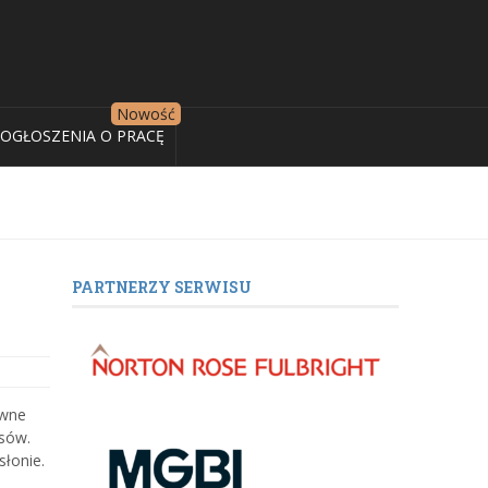
OGŁOSZENIA O PRACĘ
PARTNERZY SERWISU
ywne
esów.
łonie.