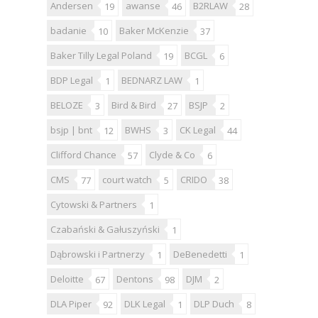
Andersen
awanse
B2RLAW
19
46
28
badanie
Baker McKenzie
10
37
Baker Tilly Legal Poland
BCGL
19
6
BDP Legal
BEDNARZ LAW
1
1
BELOZE
Bird & Bird
BSJP
3
27
2
bsjp | bnt
BWHS
CK Legal
12
3
44
Clifford Chance
Clyde & Co
57
6
CMS
court watch
CRIDO
77
5
38
Cytowski & Partners
1
Czabański & Gałuszyński
1
Dąbrowski i Partnerzy
DeBenedetti
1
1
Deloitte
Dentons
DJM
67
98
2
DLA Piper
DLK Legal
DLP Duch
92
1
8