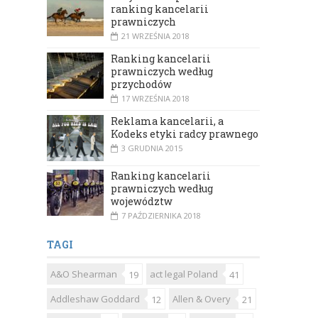
ranking kancelarii
prawniczych
21 WRZEŚNIA 2018
Ranking kancelarii
prawniczych według
przychodów
17 WRZEŚNIA 2018
Reklama kancelarii, a
Kodeks etyki radcy prawnego
3 GRUDNIA 2015
Ranking kancelarii
prawniczych według
województw
7 PAŹDZIERNIKA 2018
TAGI
A&O Shearman
act legal Poland
19
41
Addleshaw Goddard
Allen & Overy
12
21