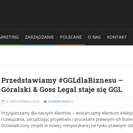
RKETING
ZARZĄDZANIE
POLECANE
O NAS
KONTAKT
Przedstawiamy #GGLdlaBiznesu –
Góralski & Goss Legal staje się GGL
9 PAŹDZIERNIKA 2023
KOMENTARZE 0
Przyśpieszamy dla naszych Klientów – dostarczamy Klientom efekt
rozwiązania, zarządzając projektami i procesami prawnymi ich bizn
Doświadczony zespół w nowej, niespotykanej na rynku prawnym ods